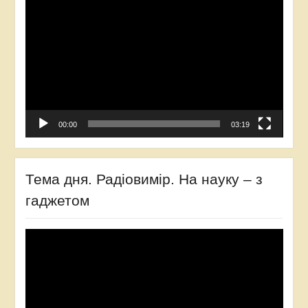
00:00
03:19
Тема дня. Радіовимір. На науку – з
гаджетом
Відеопрогравач