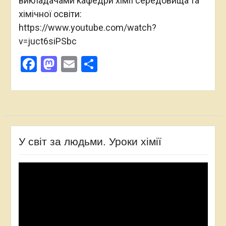
викладачами кафедри хімії середовища та
хімічної освіти:
https://www.youtube.com/watch?
v=juct6siPSbc
Facebook
Mastodon
Email
Поділитися
У світ за людьми. Уроки хімії
Відеопрогравач