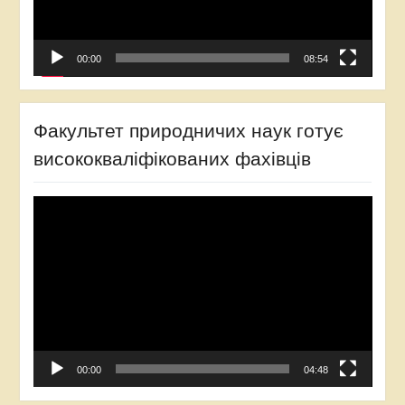
00:00
08:54
Факультет природничих наук готує
висококваліфікованих фахівців
Відеопрогравач
00:00
04:48