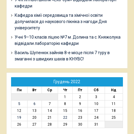
кафедри
Кафедра хімії середовища та хімічної освіти
долучилася до наукового пікніка з нагоди Дня
університету
Учні 9–10 класів ліцею №7 м. Долина та с. Княжолука
відвідали лабораторію кафедри
Василь Шупенюк зайняв 8-е місце після 7 туру в
змаганні з швидких шахів в КНУВС!
Грудень 2022
Пн
Вт
Ср
Чт
Пт
Сб
Нд
1
2
3
4
5
6
7
8
9
10
11
12
13
14
15
16
17
18
19
20
21
22
23
24
25
26
27
28
29
30
31