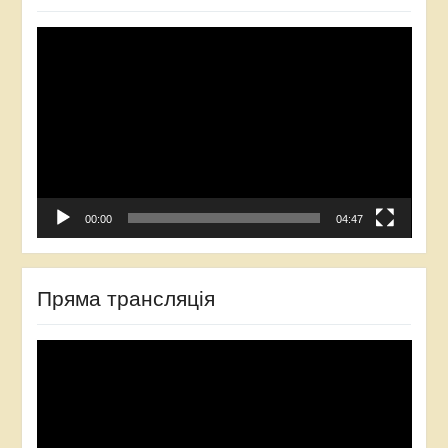
Відеопрогравач
00:00
04:47
Пряма трансляція
Відеопрогравач