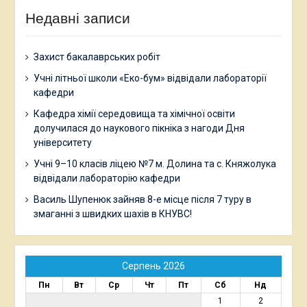
Недавні записи
Захист бакалаврських робіт
Учні літньої школи «Еко-бум» відвідали лабораторії
кафедри
Кафедра хімії середовища та хімічної освіти
долучилася до наукового пікніка з нагоди Дня
університету
Учні 9–10 класів ліцею №7 м. Долина та с. Княжолука
відвідали лабораторію кафедри
Василь Шупенюк зайняв 8-е місце після 7 туру в
змаганні з швидких шахів в КНУВС!
Серпень 2026
Пн
Вт
Ср
Чт
Пт
Сб
Нд
1
2