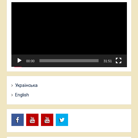
Відеопрогравач
00:00
31:51
Українська
English
Facebook
YouTube
ПНУ
Твіттер
PU
Медіа