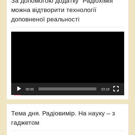
За допомогою додатку “Радіохімія”
можна відтворити технології
доповненої реальності
Відеопрогравач
00:00
03:19
Тема дня. Радіовимір. На науку – з
гаджетом