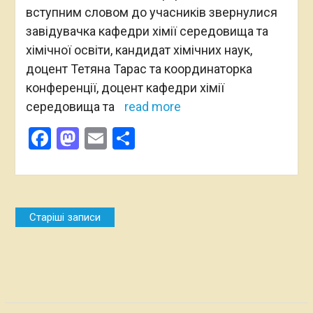
вступним словом до учасників звернулися
завідувачка кафедри хімії середовища та
хімічної освіти, кандидат хімічних наук,
доцент Тетяна Тарас та координаторка
конференції, доцент кафедри хімії
середовища та
read more
Facebook
Mastodon
Email
Поділитися
Навігація
Старіші записи
за
записами