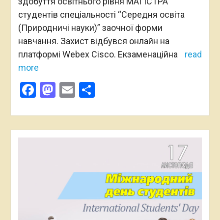
здобуття освітнього рівня МАГІСТРА
студентів спеціальності “Середня освіта
(Природничі науки)” заочної форми
навчання. Захист відбувся онлайн на
платформі Webex Cisco. Екзаменаційна
read
more
Facebook
Mastodon
Email
Поділитися