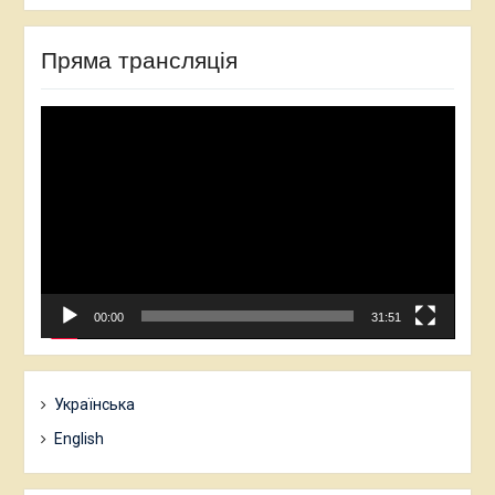
Пряма трансляція
Відеопрогравач
00:00
31:51
Українська
English