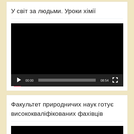
У світ за людьми. Уроки хімії
Відеопрогравач
00:00
08:54
Факультет природничих наук готує
висококваліфікованих фахівців
Відеопрогравач