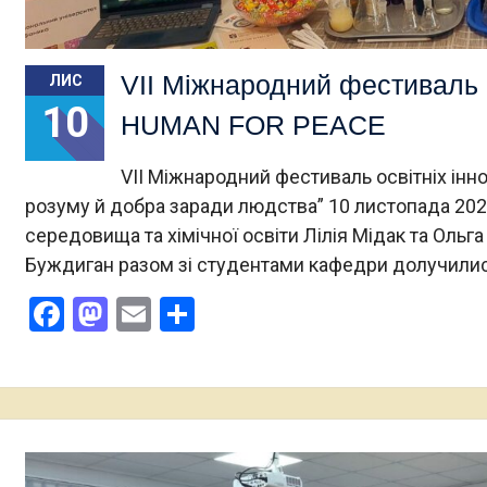
VII Міжнародний фестиваль 
ЛИС
10
HUMAN FOR PEACE
VII Міжнародний фестиваль освітніх ін
розуму й добра заради людства” 10 листопада 202
середовища та хімічної освіти Лілія Мідак та Оль
Буждиган разом зі студентами кафедри долучили
Facebook
Mastodon
Email
Поділитися