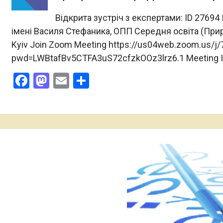
Відкрита зустріч з експертами: ID 27694
імені Василя Стефаника, ОПП Середня освіта (Приро
Kyiv Join Zoom Meeting https://us04web.zoom.us/j
pwd=LWBtafBv5CTFA3uS72cfzkOOz3lrz6.1 Meeting ID
Facebook
Mastodon
Email
Поділитися