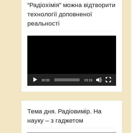
“Радіохімія” можна відтворити
технології доповненої
реальності
Відеопрогравач
00:00
03:19
Тема дня. Радіовимір. На
науку – з гаджетом