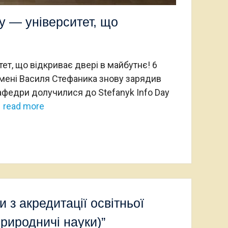
ty — університет, що
итет, що відкриває двері в майбутнє! 6
імені Василя Стефаника знову зарядив
афедри долучилися до Stefanyk Info Day
read more
и з акредитації освітньої
риродничі науки)”