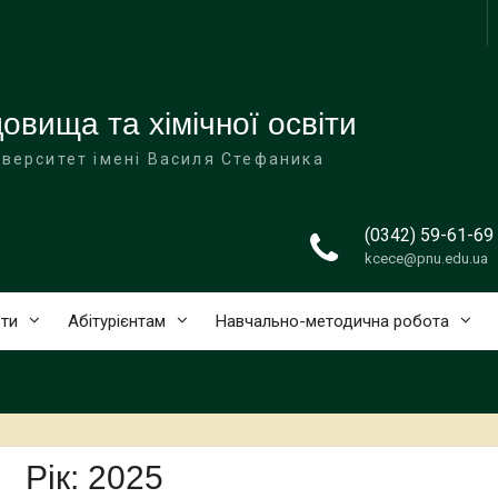
овища та хімічної освіти
іверситет імені Василя Стефаника
(0342) 59-61-69
kcece@pnu.edu.ua
ти
Абітурієнтам
Навчально-методична робота
Рік:
2025