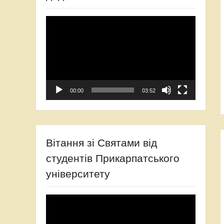
Відеопрогравач
00:00
03:52
Вітання зі Святами від
студентів Прикарпатського
університету
Відеопрогравач