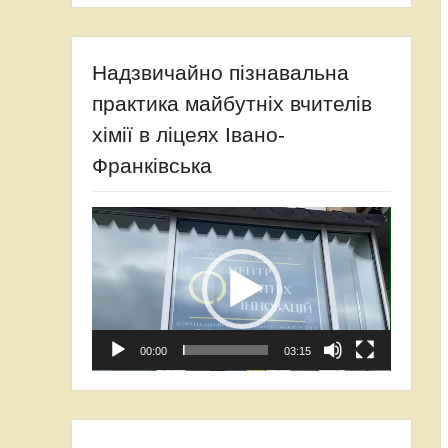
Надзвичайно пізнавальна
практика майбутніх вчителів
хімії в ліцеях Івано-
Франківська
Відеопрогравач
00:00
03:15