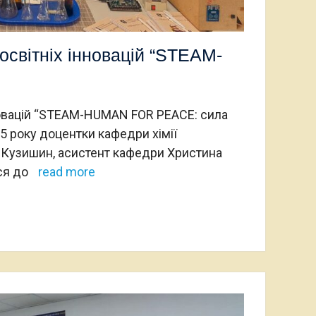
освітніх інновацій “STEAM-
новацій “STEAM-HUMAN FOR PEACE: сила
5 року доцентки кафедри хімії
га Кузишин, асистент кафедри Христина
ся до
read more