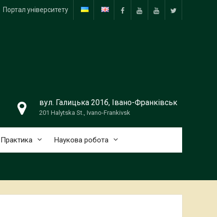
Портал університету
Facebook
YouTube
ПНУ
Твіттер
PU
Медіа
вул. Галицька 201б, Івано-Франківськ
201 Halytska St., Ivano-Frankivsk
Практика
Наукова робота