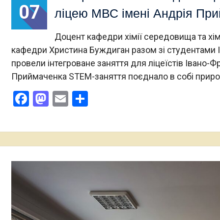
07
ліцею МВС імені Андрія Пр
Доцент кафедри хімії середовища та хімі
кафедри Христина Буждиган разом зі студентами ІІІ
провели інтегроване заняття для ліцеїстів Івано-Ф
Приймаченка️ STEM-заняття поєднало в собі прир
Facebook
Mastodon
Email
Поділитися