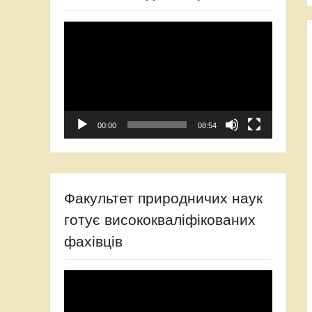
Відеопрогравач
00:00
08:54
Факультет природничих наук
готує висококваліфікованих
фахівців
Відеопрогравач