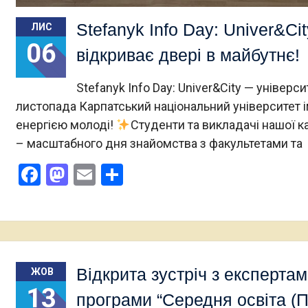
Stefanyk Info Day: Univer&Ci
ЛИС
06
відкриває двері в майбутнє!
Stefanyk Info Day: Univer&City — універс
листопада Карпатський національний університет 
енергією молоді!
Студенти та викладачі нашої к
– масштабного дня знайомства з факультетами та
Facebook
Mastodon
Email
Поділитися
Відкрита зустріч з експертам
ЖОВ
13
програми “Середня освіта (П