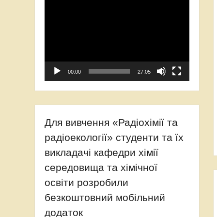
Відеопрогравач
00:00
27:05
Для вивчення «Радіохімії та
радіоекології» студенти та їх
викладачі кафедри хімії
середовища та хімічної
освіти розробили
безкоштовний мобільний
додаток