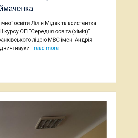
иймаченка
чної освіти Лілія Мідак та асистентка
 курсу ОП “Середня освіта (хімія)”
ранківського ліцею МВС імені Андрія
одничі науки
read more