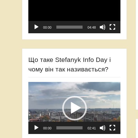
00:00
04:48
Що таке Stefanyk Info Day і
чому він так називається?
Відеопрогравач
00:00
02:41