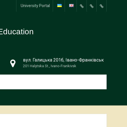
University Portal
University
Portal
Education
вул. Галицька 201б, Івано-Франківськ
201 Halytska St., Ivano-Frankivsk