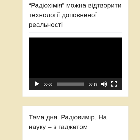
“Радіохімія” можна відтворити
технології доповненої
реальності
Video
Player
00:00
03:19
Тема дня. Радіовимір. На
науку – з гаджетом