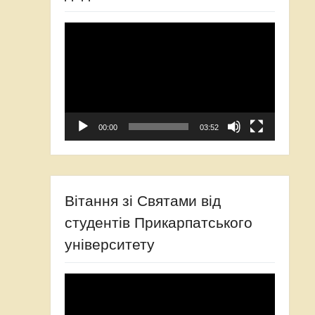
Video
Player
00:00
03:52
Вітання зі Святами від
студентів Прикарпатського
університету
Video
Player