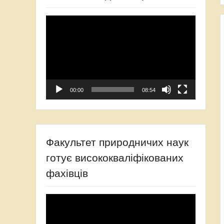
Video
Player
00:00
08:54
Факультет природничих наук
готує висококваліфікованих
фахівців
Video
Player