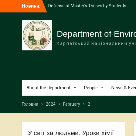
Перейти
Новини:
Defense of Master’s Theses by Students
до
of the “Secondary Education (Natural
вмісту
Sciences)” Program
Victory in the All-Ukrainian Competition!
Congratulations to Vasyl Shupenyuk
Department of Envir
Ihorovych!
Карпатський національний ун
Preparation for the Chemistry Olympiad
continues!
Graduates of the department among the
best: The “Teacher of the Year – 2025”
competition continues!
About the department
People
News & Eve
Головна
2024
February
2
У світ за людьми. Уроки хімії