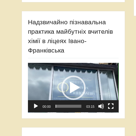
Надзвичайно пізнавальна
практика майбутніх вчителів
хімії в ліцеях Івано-
Франківська
Video
Player
00:00
03:15