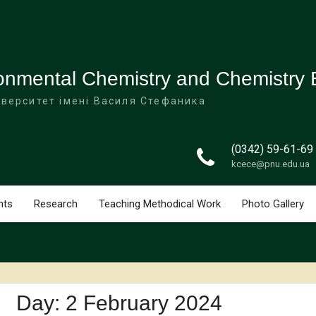
onmental Chemistry and Chemistry 
іверситет імені Василя Стефаника
(0342) 59-61-69
kcece@pnu.edu.ua
nts
Research
Teaching Methodical Work
Photo Gallery
Day:
2 February 2024