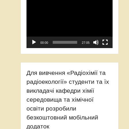
Video
Player
00:00
27:05
Для вивчення «Радіохімії та
радіоекології» студенти та їх
викладачі кафедри хімії
середовища та хімічної
освіти розробили
безкоштовний мобільний
додаток