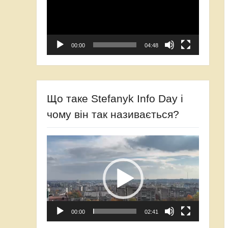
00:00
04:48
Що таке Stefanyk Info Day і
чому він так називається?
Video
Player
00:00
02:41