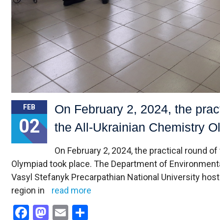
On February 2, 2024, the practi
FEB
02
the All-Ukrainian Chemistry O
On February 2, 2024, the practical round of 
Olympiad took place. The Department of Environment
Vasyl Stefanyk Precarpathian National University hos
region in
read more
Facebook
Mastodon
Email
Share