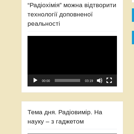
“Радіохімія” можна відтворити
технології доповненої
реальності
Відеопрогравач
00:00
03:19
Тема дня. Радіовимір. На
науку – з гаджетом