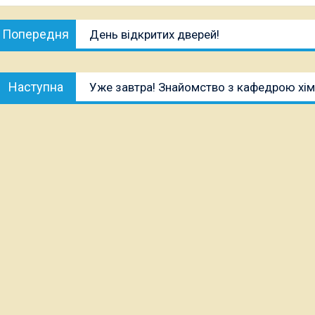
Навігація
Попередня
Попередня
День відкритих дверей!
записів
публікація:
Наступна
Наступна
Уже завтра! Знайомство з кафедрою хімії
публікація: