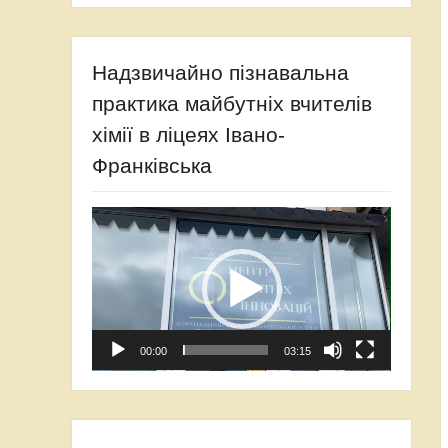
Надзвичайно пізнавальна
практика майбутніх вчителів
хімії в ліцеях Івано-
Франківська
Відеопрогравач
00:00
03:15