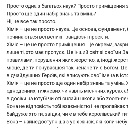
Просто одна з багатьох наук? Просто приміщення 
Просто ще один набір знань та вмінь?
Ні, не все так просто.
Хімія – це не просто наука. Це основа, фундамент, б
починаються всі великі грандіозні проекти.
Хімія – це не просто приміщення. Це окрема, закри
лише ті, хто має пропуск. Це інший світ зі своїми 
правилами, порушення яких жорстко, а, іноді жорст
місце, де ти почуваєшся так, неначе ти є Богом. Це
відчайдушних Героїв, які вписують свої імена в іс
Хімія – це не просто ще один набір знань та умінь.
одноденних, тижневих чи навіть місячних курсах або
відосіки на ютубі чи оті онлайн школи або zoom-лек
Вона не відповість тобі взаємністю і не пролайкає теб
байдуже хто ти, звідки, чи є в тебе королівський тит
Вона – найнедоступніша з усіх жінок, які коли-неб