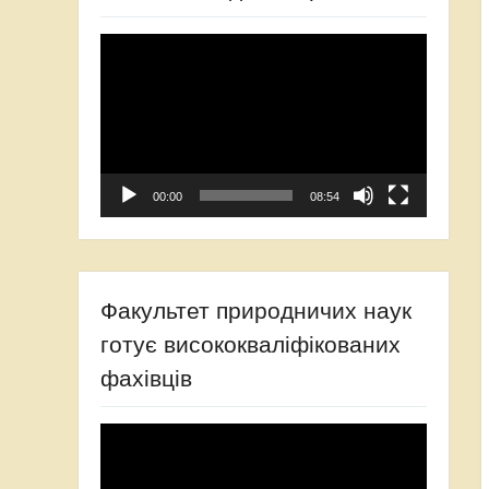
Відеопрогравач
00:00
08:54
Факультет природничих наук
готує висококваліфікованих
фахівців
Відеопрогравач