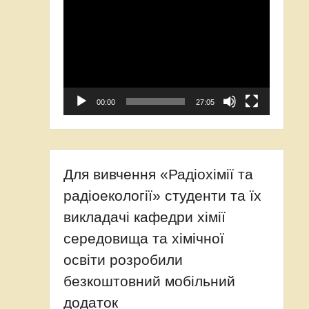
Відеопрогравач
00:00
27:05
Для вивчення «Радіохімії та
радіоекології» студенти та їх
викладачі кафедри хімії
середовища та хімічної
освіти розробили
безкоштовний мобільний
додаток