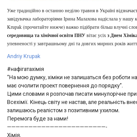
Уже традиційно в останню неділю травня в Україні відзначаєт
завідувачка лабораторіями Ірина Малахова надіслала у нашу 
Krupak (прочитайте нижче) важко підібрати більш влучні сл
середовища та хімічної освіти ПНУ
з Днем Хімік
вітає усіх
упевненості у завтрашньому дні та довгих мирних років житт
Andriy Krupak
#нафігатахімія
“На мою думку, хіміки не залишаться без роботи нав
має очолити проект повернення до порядку”.
Цими словами я розпочав писати минулорічне прив
Всехімії. Кінець світу не настав, але реальність вн
залишаюсь реалістом з позитивним ухилом.
Перемога буде за нами!
———————————————————————-
Хімія.