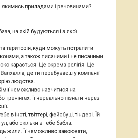
з якимись приладами і речовинами?
аза, на якій будуються і з якої
та територія, куди можуть потрапити
Законами, а також писаними і не писаними
око карається. Це окрема релігія. Це
 Валхалла, де ти перебуваєш у компанії
торію людства.
 Хімії неможливо навчитися на
 тренінгах. Її нереально пізнати через
ції.
е в інсті, твіттері, фейсбуці, тіндері. Їй
ул, або скільки в тебе бабла.
удь жили. Її неможливо завоювати,