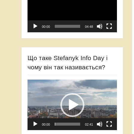
00:00
04:48
Що таке Stefanyk Info Day і
чому він так називається?
Відеопрогравач
00:00
02:41