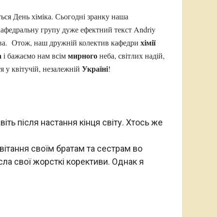
ься День хіміка. Сьогодні зранку наша
кафедральну групу дуже ефектний текст Andriy
хімії
ова. Отож, наш дружній колектив кафедри
а
мирного
і бажаємо нам всім
неба, світлих надій,
Україні
я у квітучій, незалежній
!
іть після настання кінця світу. Хтось же
ітання своїм братам та сестрам во
есла свої жорсткі корективи. Однак я