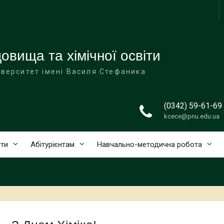
овища та хімічної освіти
іверситет імені Василя Стефаника
(0342) 59-61-69
kcece@pnu.edu.ua
ти
Абітурієнтам
Навчально-методична робота