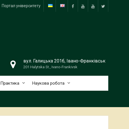
Портал університету
Facebook
YouTube
ПНУ
Твіттер
PU
Медіа
вул. Галицька 201б, Івано-Франківськ
201 Halytska St., Ivano-Frankivsk
Практика
Наукова робота