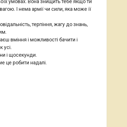
воїх умовах. Вона знищить тебе якщо ти
гою. І нема армії чи сили, яка може її
овідальність, терпіння, жагу до знань,
им.
аєш вміння і можливості бачити і
 усі.
ни і щосекунди.
ме це робити надалі.