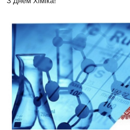
З Днем Хіміка!