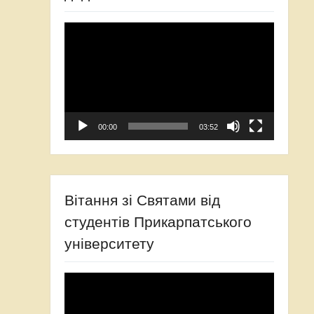
Відеопрогравач
00:00
03:52
Вітання зі Святами від
студентів Прикарпатського
університету
Відеопрогравач