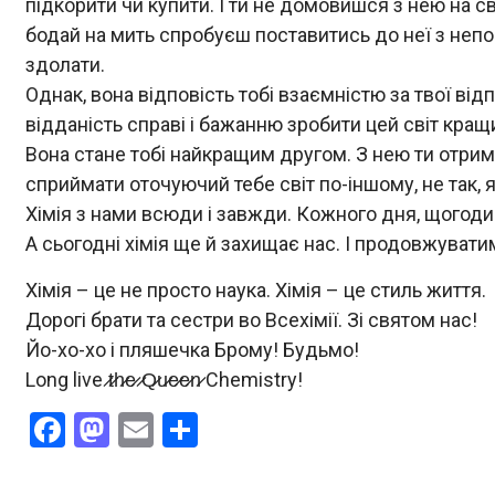
підкорити чи купити. І ти не домовишся з нею на с
бодай на мить спробуєш поставитись до неї з непова
здолати.
Однак, вона відповість тобі взаємністю за твої відп
відданість справі і бажанню зробити цей світ кращ
Вона стане тобі найкращим другом. З нею ти отрим
сприймати оточуючий тебе світ по-іншому, не так, як
Хімія з нами всюди і завжди. Кожного дня, щогоди
А сьогодні хімія ще й захищає нас. І продовжувати
Хімія – це не просто наука. Хімія – це стиль життя.
Дорогі брати та сестри во Всехімії. Зі святом нас!
Йо-хо-хо і пляшечка Брому! Будьмо!
Long live ̷t̷h̷e̷ ̷Q̷u̷e̷e̷n̷ Chemistry!
Facebook
Mastodon
Email
Поділитися